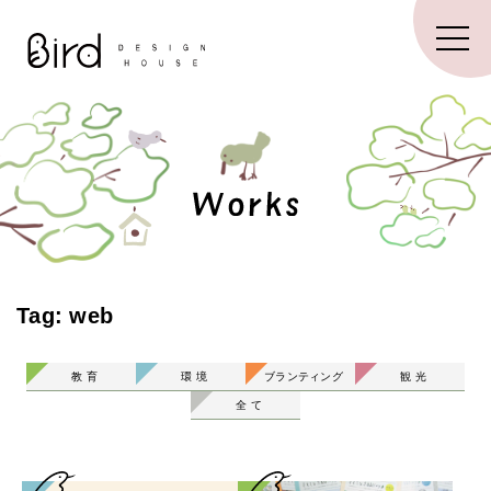
Tag: web
教 育
環 境
ブランティング
観 光
全 て