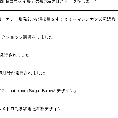
回 超コウゲイ展」の展示&クロストークをしました
展 カレー爆発⁉ごみ清掃員をすくえ！～マシンガンズ滝沢秀
ークショップ講師をしました
が発行されました
9月号が発行されました
hair room Sugar Babeのデザイン」
阪メトロ九条駅電照看板デザイン