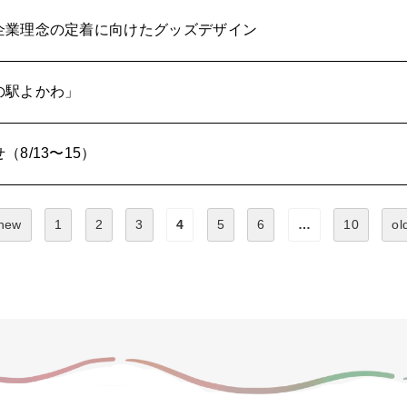
企業理念の定着に向けたグッズデザイン
の駅よかわ」
8/13〜15）
new
1
2
3
4
5
6
…
10
ol